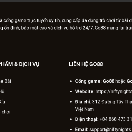
là cổng game trực tuyến uy tín, cung cấp đa dạng trò chơi từ bài 
g ổn định, bảo mật cao và dịch vụ hỗ trợ 24/7, Go88 mang lại trải
PHẨM & DỊCH VỤ
LIÊN HỆ GO88
e Bài
Cổng game:
Go88
hoặc
Go
Hũ
Website:
https://niftynights
Xỉu
Địa chỉ:
312 Đường Tây Thạn
Việt Nam
 chơi
Điện thoại:
+84
868 473 3
Email:
support@niftynights.