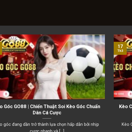
17
Th3
o Góc GO88 | Chiến Thuật Soi Kèo Góc Chuẩn
Kèo C
Dân Cá Cược
o góc đang dần trở thành lựa chọn hấp dẫn bởi nhịp
Kèo C
cược nhanh và [...]