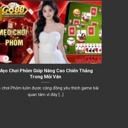
Mẹo Chơi Phỏm Giúp Nâng Cao Chiến Thắng
Trong Mỗi Ván
 chơi Phỏm luôn được cộng đồng yêu thích game bài
quan tâm vì đây [...]