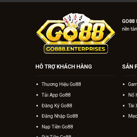
GO88
nền tản
HỖ TRỢ KHÁCH HÀNG
SẢN 
Thương Hiệu Go88
Gam
Tải App Go88
Nổ 
Đăng Ký Go88
Tài 
Đăng Nhập Go88
Mẹo
Nạp Tiền Go88