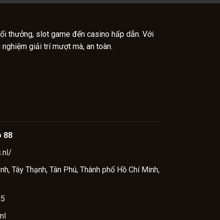
đổi thưởng, slot game đến casino hấp dẫn. Với
 nghiệm giải trí mượt mà, an toàn.
 88
.nl/
h, Tây Thạnh, Tân Phú, Thành phố Hồ Chí Minh,
15
nl