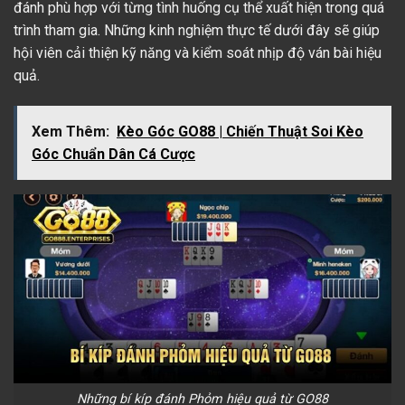
đánh phù hợp với từng tình huống cụ thể xuất hiện trong quá
trình tham gia. Những kinh nghiệm thực tế dưới đây sẽ giúp
hội viên cải thiện kỹ năng và kiểm soát nhịp độ ván bài hiệu
quả.
Xem Thêm:
Kèo Góc GO88 | Chiến Thuật Soi Kèo
Góc Chuẩn Dân Cá Cược
Những bí kíp đánh Phỏm hiệu quả từ GO88