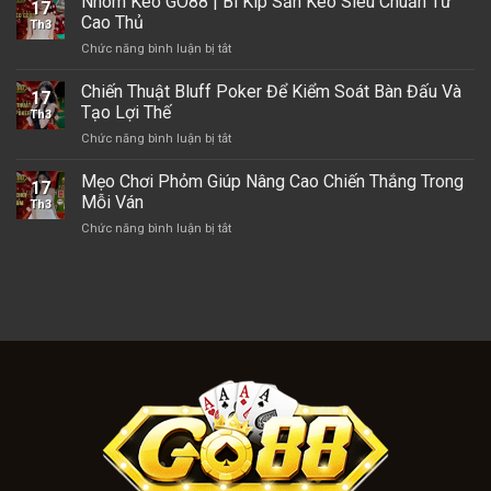
Nhóm Kéo GO88 | Bí Kíp Săn Kèo Siêu Chuẩn Từ
17
Á
Kèo
Cao Thủ
Th3
Tại
Góc
Chức năng bình luận bị tắt
ở
GO88
Chuẩn
Nhóm
|
Dân
Kéo
Chiến Thuật Bluff Poker Để Kiểm Soát Bàn Đấu Và
Bí
Cá
17
GO88
Quyết
Tạo Lợi Thế
Cược
Th3
|
Đọc
Chức năng bình luận bị tắt
ở
Bí
Kèo
Chiến
Kíp
Chuẩn
Thuật
Mẹo Chơi Phỏm Giúp Nâng Cao Chiến Thắng Trong
Săn
Từ
17
Bluff
Kèo
Mỗi Ván
Chuyên
Th3
Poker
Siêu
Gia
Chức năng bình luận bị tắt
ở
Để
Chuẩn
Mẹo
Kiểm
Từ
Chơi
Soát
Cao
Phỏm
Bàn
Thủ
Giúp
Đấu
Nâng
Và
Cao
Tạo
Chiến
Lợi
Thắng
Thế
Trong
Mỗi
Ván