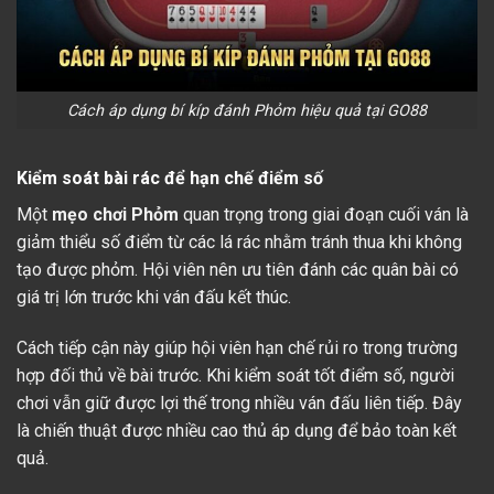
Cách áp dụng bí kíp đánh Phỏm hiệu quả tại GO88
Kiểm soát bài rác để hạn chế điểm số
Một
mẹo chơi Phỏm
quan trọng trong giai đoạn cuối ván là
giảm thiểu số điểm từ các lá rác nhằm tránh thua khi không
tạo được phỏm. Hội viên nên ưu tiên đánh các quân bài có
giá trị lớn trước khi ván đấu kết thúc.
Cách tiếp cận này giúp hội viên hạn chế rủi ro trong trường
hợp đối thủ về bài trước. Khi kiểm soát tốt điểm số, người
chơi vẫn giữ được lợi thế trong nhiều ván đấu liên tiếp. Đây
là chiến thuật được nhiều cao thủ áp dụng để bảo toàn kết
quả.