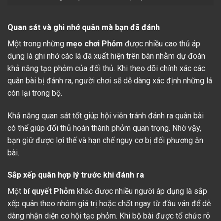
Quan sát và ghi nhớ quân mà bạn đã đánh
Một trong những
mẹo chơi Phỏm
được nhiều cao thủ áp
dụng là ghi nhớ các lá đã xuất hiện trên bàn nhằm dự đoán
khả năng tạo phỏm của đối thủ. Khi theo dõi chính xác các
quân bài bị đánh ra, người chơi sẽ dễ dàng xác định những lá
còn lại trong bộ.
Khả năng quan sát tốt giúp hội viên tránh đánh ra quân bài
có thể giúp đối thủ hoàn thành phỏm quan trọng. Nhờ vậy,
bạn giữ được lợi thế và hạn chế nguy cơ bị đối phương ăn
bài.
Sắp xếp quân hợp lý trước khi đánh ra
Một
bí quyết Phỏm
khác được nhiều người áp dụng là sắp
xếp quân theo nhóm giá trị hoặc chất ngay từ đầu ván để dễ
dàng nhận diện cơ hội tạo phỏm. Khi bộ bài được tổ chức rõ