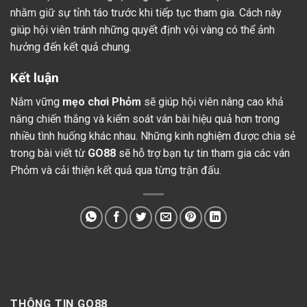
nhằm giữ sự tỉnh táo trước khi tiếp tục tham gia. Cách này
giúp hội viên tránh những quyết định vội vàng có thể ảnh
hưởng đến kết quả chung.
Kết luận
Nắm vững
mẹo chơi Phỏm
sẽ giúp hội viên nâng cao khả
năng chiến thắng và kiểm soát ván bài hiệu quả hơn trong
nhiều tình huống khác nhau. Những kinh nghiệm được chia sẻ
trong bài viết từ
GO88
sẽ hỗ trợ bạn tự tin tham gia các ván
Phỏm và cải thiện kết quả qua từng trận đấu.
THÔNG TIN GO88