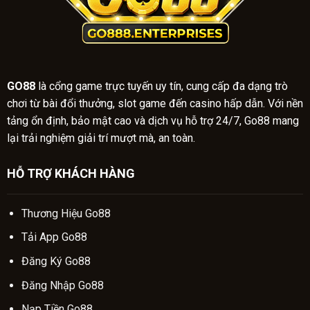
GO88
là cổng game trực tuyến uy tín, cung cấp đa dạng trò
chơi từ bài đổi thưởng, slot game đến casino hấp dẫn. Với nền
tảng ổn định, bảo mật cao và dịch vụ hỗ trợ 24/7, Go88 mang
lại trải nghiệm giải trí mượt mà, an toàn.
HỖ TRỢ KHÁCH HÀNG
Thương Hiệu Go88
Tải App Go88
Đăng Ký Go88
Đăng Nhập Go88
Nạp Tiền Go88