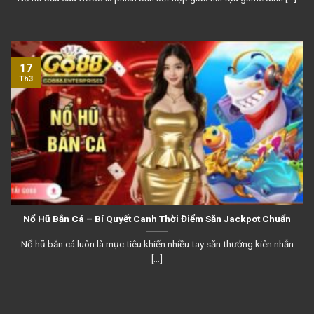
17
Th3
Nổ Hũ Bắn Cá – Bí Quyết Canh Thời Điểm Săn Jackpot Chuẩn
Nổ hũ bắn cá luôn là mục tiêu khiến nhiều tay săn thưởng kiên nhẫn
[...]