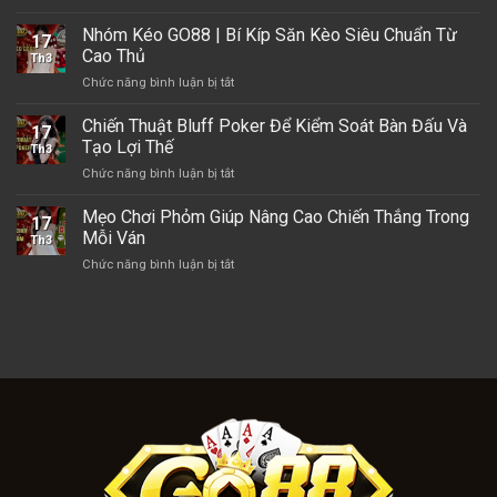
Kèo
Thuật
Châu
Nhóm Kéo GO88 | Bí Kíp Săn Kèo Siêu Chuẩn Từ
Soi
17
Á
Kèo
Cao Thủ
Th3
Tại
Góc
Chức năng bình luận bị tắt
ở
GO88
Chuẩn
Nhóm
|
Dân
Kéo
Chiến Thuật Bluff Poker Để Kiểm Soát Bàn Đấu Và
Bí
Cá
17
GO88
Quyết
Tạo Lợi Thế
Cược
Th3
|
Đọc
Chức năng bình luận bị tắt
ở
Bí
Kèo
Chiến
Kíp
Chuẩn
Thuật
Mẹo Chơi Phỏm Giúp Nâng Cao Chiến Thắng Trong
Săn
Từ
17
Bluff
Kèo
Mỗi Ván
Chuyên
Th3
Poker
Siêu
Gia
Chức năng bình luận bị tắt
ở
Để
Chuẩn
Mẹo
Kiểm
Từ
Chơi
Soát
Cao
Phỏm
Bàn
Thủ
Giúp
Đấu
Nâng
Và
Cao
Tạo
Chiến
Lợi
Thắng
Thế
Trong
Mỗi
Ván