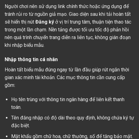
Người chơi nên sử dụng link chính thức hoặc ứng dụng để
tránh rủi ro từ nguồn giả mạo. Giao diện sau khi tải hoàn tất
sẽ hiển thị nút
Đăng ký
ở vị trí trung tâm, thuận tiện thao tác
trong một lần chạm. Nền tảng được tối ưu tốc độ phản hồi
nên quá trình chuyển trang diễn ra liên tục, không gián đoạn
khi nhập biểu mẫu.
Nhập thông tin cá nhân
Hoàn tất biểu mẫu đúng ngay từ lần đầu giúp rút ngắn thời
gian xác minh tài khoản. Các mục thông tin cần cung cấp
gồm:
Họ tên trùng với thông tin ngân hàng để liên kết thanh
toán.
Tên đăng nhập có độ dài theo quy định, không chứa ký tự
đặc biệt.
Mật khẩu gồm chữ hoa, chữ thường, số để tăng bảo mật.