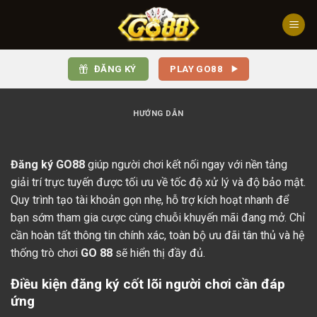
Bỏ
qua
nội
dung
ĐĂNG KÝ
PLAY GO88
HƯỚNG DẪN
Đăng ký
GO88
giúp người chơi kết nối ngay với nền tảng
giải trí trực tuyến được tối ưu về tốc độ xử lý và độ bảo mật.
Quy trình tạo tài khoản gọn nhẹ, hỗ trợ kích hoạt nhanh để
bạn sớm tham gia cược cùng chuỗi khuyến mãi đang mở. Chỉ
cần hoàn tất thông tin chính xác, toàn bộ ưu đãi tân thủ và hệ
thống trò chơi
GO 88
sẽ hiển thị đầy đủ.
Điều kiện đăng ký cốt lõi người chơi cần đáp
ứng