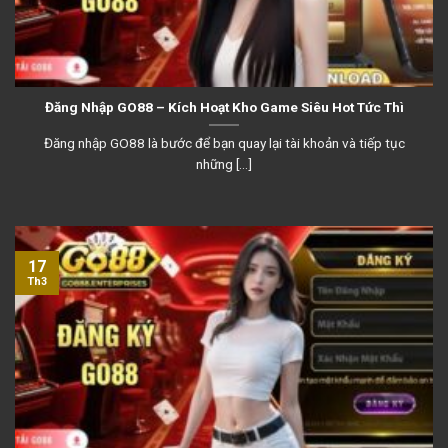
Đăng Nhập GO88 – Kích Hoạt Kho Game Siêu Hot Tức Thì
Đăng nhập GO88 là bước để bạn quay lại tài khoản và tiếp tục
những [...]
17
Th3