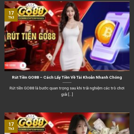
17
Th3
Rút Tiền GO88 – Cách Lấy Tiền Về Tài Khoản Nhanh Chóng
Rút tiền GO88 là bước quan trọng sau khi trải nghiệm các trò chơi
giải [...]
17
Th3