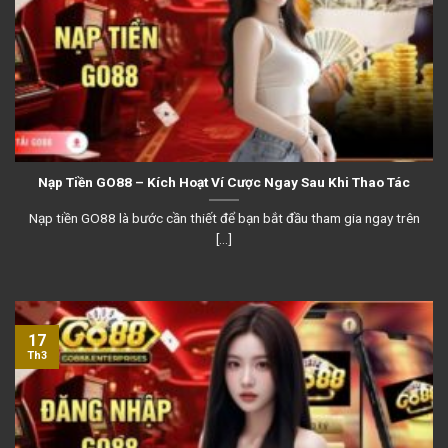
Nạp Tiền GO88 – Kích Hoạt Ví Cược Ngay Sau Khi Thao Tác
Nạp tiền GO88 là bước cần thiết để bạn bắt đầu tham gia ngay trên
[...]
17
Th3