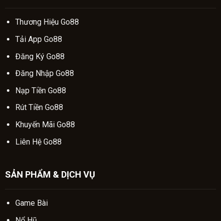
Thương Hiệu Go88
Tải App Go88
Đăng Ký Go88
Đăng Nhập Go88
Nạp Tiền Go88
Rút Tiền Go88
Khuyến Mãi Go88
Liên Hệ Go88
SẢN PHẨM & DỊCH VỤ
Game Bài
Nổ Hũ