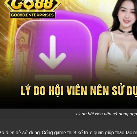
Lý do hội viên nên sử dụng ap
ao diện dễ sử dụng: Cổng game thiết kế trực quan giúp thao tác n