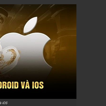
à iOS