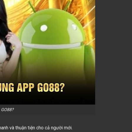
p GO88?
hanh và thuận tiện cho cả người mới.