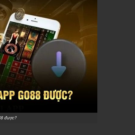
O88 được?