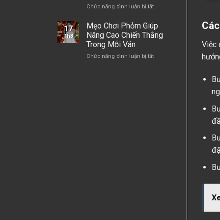
Chức năng bình luận bị tắt
ở
Kíp
Từ
Chiến
Săn
Chuyên
Các
Thuật
Kèo
Mẹo Chơi Phỏm Giúp
Gia
17
Bluff
Siêu
Nâng Cao Chiến Thắng
Th3
Poker
Chuẩn
Trong Mỗi Ván
Việc 
Để
Từ
hướng
Chức năng bình luận bị tắt
ở
Kiểm
Cao
Mẹo
Soát
Thủ
Chơi
Bàn
Bư
Phỏm
Đấu
Giúp
Và
ng
Nâng
Tạo
Cao
Lợi
Bư
Chiến
Thế
đầ
Thắng
Trong
Bư
Mỗi
Ván
đặ
Bư
X