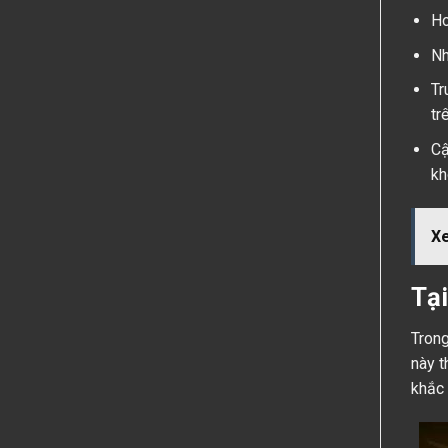
Ho
Nh
Tr
tr
Cậ
kh
X
Tại
Trong
này t
khắc 