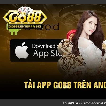
Tải app GO88 trên Android v