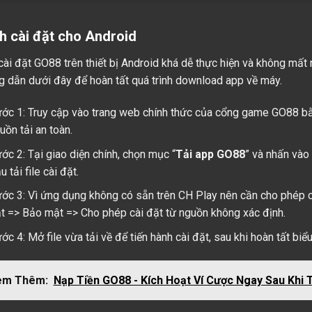
h cài đặt cho Android
cài đặt GO88 trên thiết bị Android khá dễ thực hiện và không mất 
 dẫn dưới đây để hoàn tất quá trình download app về máy.
ớc 1: Truy cập vào trang web chính thức của cổng game GO88 bằn
uồn tải an toàn.
ớc 2: Tại giao diện chính, chọn mục “
Tải app GO88
” và nhấn vào
u tải file cài đặt.
ớc 3: Vì ứng dụng không có sẵn trên CH Play nên cần cho phép c
t => Bảo mật => Cho phép cài đặt từ nguồn không xác định.
ớc 4: Mở file vừa tải về để tiến hành cài đặt, sau khi hoàn tất bi
em Thêm:
Nạp Tiền GO88 - Kích Hoạt Ví Cược Ngay Sau Khi 