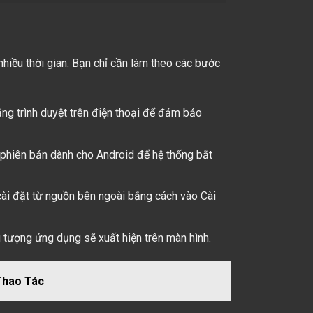
nhiều thời gian. Bạn chỉ cần làm theo các bước
g trình duyệt trên điện thoại để đảm bảo
 phiên bản dành cho Android để hệ thống bắt
ài đặt từ nguồn bên ngoài bằng cách vào Cài
ểu tượng ứng dụng sẽ xuất hiện trên màn hình.
Thao Tác